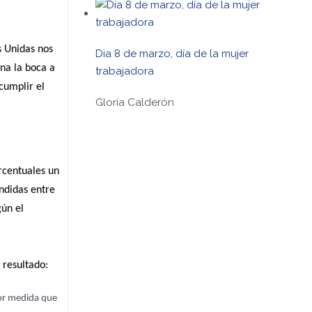
s Unidas nos
Dia 8 de marzo, día de la mujer
ena la boca a
trabajadora
cumplir el
Gloria Calderón
rcentuales un
ndidas entre
gún el
 resultado:
nor medida que