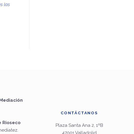
s las
Mediación
CONTÁCTANOS
e Rioseco
Plaza Santa Ana 2, 1ºB
mediatez.
47001 Valladolid