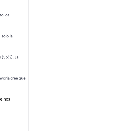
to los
 solo la
s (36%). La
ayoría cree que
te nos