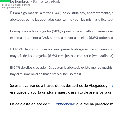
los hombres (48% frente a 69%).
Free Social Share Buttons
Widget by Elfsight
 Para algo más de la mitad (54%) no existiría hoy, aparentemente, 
abogados como las abogadas cuentan hoy con las mismas dificultad
La mayoría de las abogadas (58%) opinan que son ellas quienes se e
expresa una minoría (26%). Para la mayoría de ellos (63%) todos y 
 El 67% de los hombres no cree que en la abogacía predominen los
mayoría de las abogadas (62%) cree justo lo contrario (ver Gráfico 3
El 64% de ellos cree además que en la abogacía existe menos machism
hay el mismo nivel de machismo o incluso más).
Se está avanzando a través de los despachos de Abogados y
Pr
enriquece y aporta un plus a nuestro granito de arena para un 
Os dejo este enlace de "
El Confidencial"
que me ha parecido mu