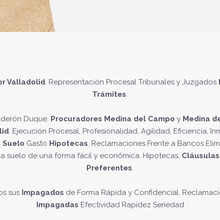
r Valladolid
. Representación Procesal Tribunales y Juzgados
Trámites
.
alderón Duque.
Procuradores Medina del Campo
y
Medina d
lid
. Ejecución Procesal, Profesionalidad, Agilidad, Eficiencia, In
 Suelo
Gasto
Hipotecas
. Reclamaciones Frente a Bancos Eli
la suelo de una forma fácil y económica. Hipotecas,
Cláusulas
Preferentes
.
os sus
Impagados
de Forma Rápida y Confidencial. Reclamaci
Impagadas
Efectividad Rapidez Seriedad