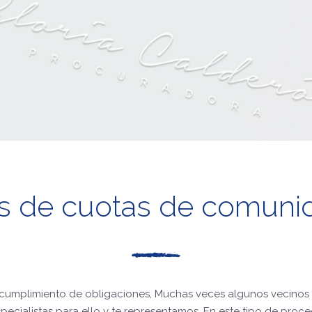
s de cuotas de comunid
cumplimiento de obligaciones, Muchas veces algunos vecinos 
alistas para ello y te representamos. En este tipo de procedim