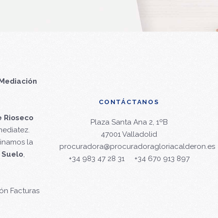
Mediación
CONTÁCTANOS
e Rioseco
Plaza Santa Ana 2, 1ºB
mediatez.
47001 Valladolid
minamos la
procuradora@procuradoragloriacalderon.es
 Suelo
,
+34 983 47 28 31
+34 670 913 897
ón Facturas