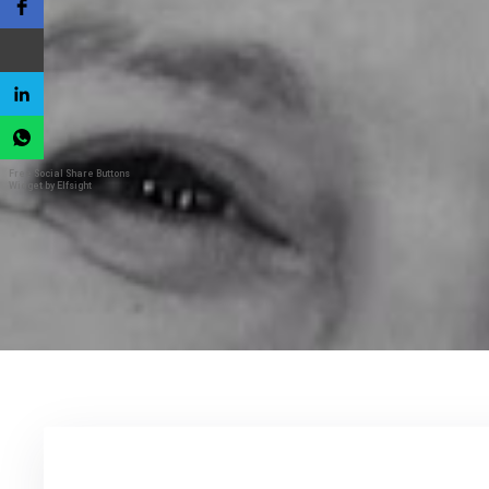
Free Social Share Buttons
Widget by Elfsight