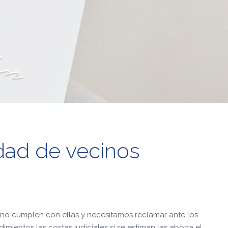
ad de vecinos
no cumplen con ellas y necesitamos reclamar ante los
ientos las costas judiciales si se estiman las abona el