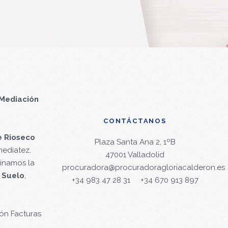
Mediación
CONTÁCTANOS
e Rioseco
Plaza Santa Ana 2, 1ºB
mediatez.
47001 Valladolid
minamos la
procuradora@procuradoragloriacalderon.es
 Suelo
,
+34 983 47 28 31
+34 670 913 897
ón Facturas