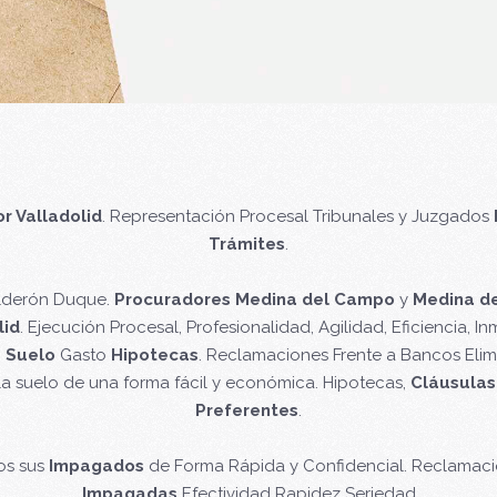
r Valladolid
. Representación Procesal Tribunales y Juzgados
Trámites
.
alderón Duque.
Procuradores Medina del Campo
y
Medina d
lid
. Ejecución Procesal, Profesionalidad, Agilidad, Eficiencia, In
 Suelo
Gasto
Hipotecas
. Reclamaciones Frente a Bancos Eli
la suelo de una forma fácil y económica. Hipotecas,
Cláusulas
Preferentes
.
os sus
Impagados
de Forma Rápida y Confidencial. Reclamaci
Impagadas
Efectividad Rapidez Seriedad