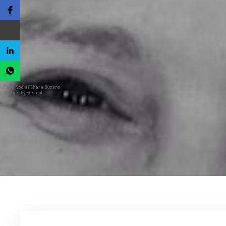
Free Social Share Buttons
Widget by Elfsight